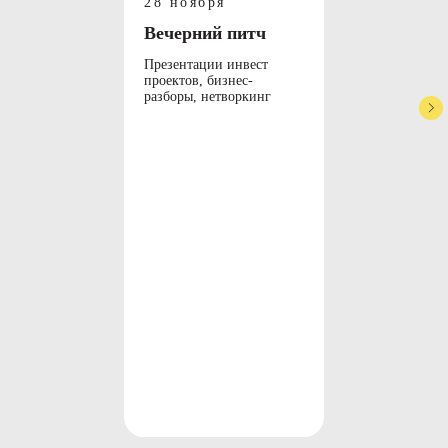
28 ноября
и недвижимость;
Вечерний питч
Минимум 20 встреч Клуба в год
в форматах онлайн и оффлайн;
Презентации инвест
Несколько десятков инвест-проектов
проектов, бизнес-
разборы, нетворкинг
в стартапы, доходную недвижимость
в России, ОАЭ и других странах, бизнес-
проекты с пассивным доходом;
Ежедневные ключевые новости
по фондовому рынку, бизнесу в миру;
Полезные материалы для
самообразования и развития