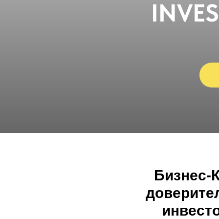
INVE
Бизнес-К
доверите
инвесто