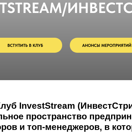
STSTREAM/ИНВЕСТ
ВСТУПИТЬ В КЛУБ
АНОНСЫ МЕРОПРИЯТИЙ
луб InvestStream (ИнвестСтр
льное пространство предприн
ров и топ-менеджеров, в кот