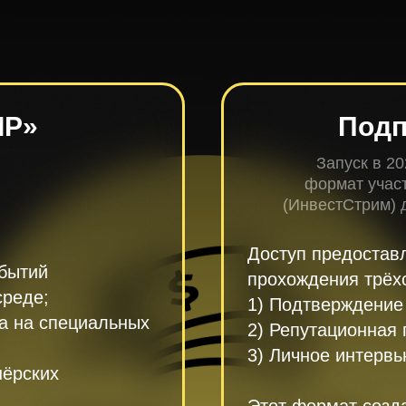
IP»
Подп
Запуск в 20
формат участ
(ИнвестСтрим) д
Доступ предоставл
бытий
прохождения трёхс
среде;
1) Подтверждение 
а на специальных
2) Репутационная 
3) Личное интервь
нёрских