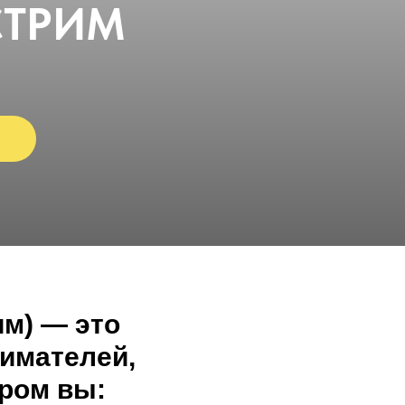
СТРИМ
им) — это
имателей,
ором вы: