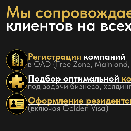
Мы сопровожда
клиентов на все
Регистрация
компаний
в ОАЭ (Free Zone, Mainland
Подбор оптимальной
к
под задачи бизнеса, холди
Оформление резидентск
(включая Golden Visa)