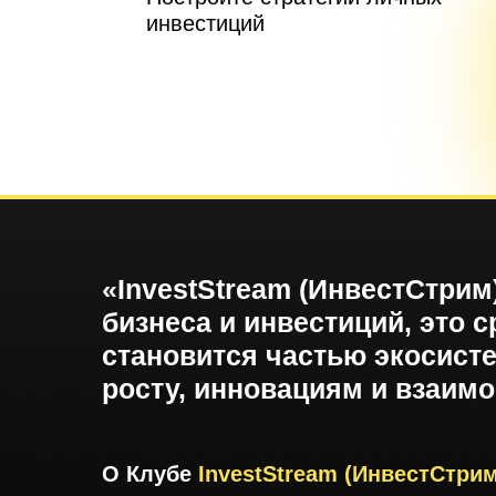
инвестиций
«InvestStream (ИнвестСтрим
бизнеса и инвестиций, это с
становится частью экосист
росту, инновациям и взаим
О Клубе
InvestStream (ИнвестСтрим