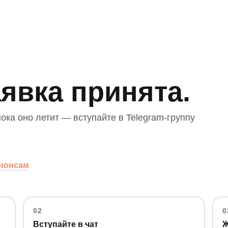
явка принята.
ока оно летит — вступайте в Telegram-группу
анонсам
02
0
Вступайте в чат
Ж